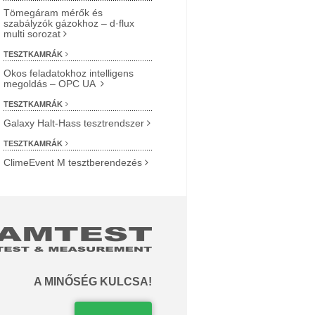
Tömegáram mérők és
szabályzók gázokhoz – d·flux
multi sorozat
TESZTKAMRÁK
Okos feladatokhoz intelligens
megoldás – OPC UA
TESZTKAMRÁK
Galaxy Halt-Hass tesztrendszer
TESZTKAMRÁK
ClimeEvent M tesztberendezés
A MINŐSÉG KULCSA!