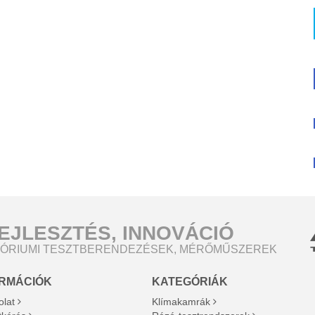
FEJLESZTÉS, INNOVÁCIÓ
TÓRIUMI TESZTBERENDEZÉSEK, MÉRŐMŰSZEREK
ORMÁCIÓK
KATEGÓRIÁK
olat
Klímakamrák