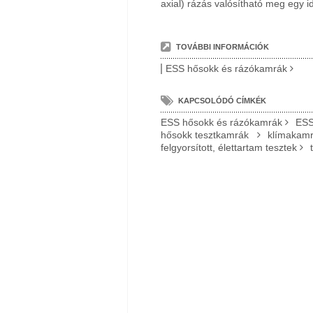
axial) rázás valósítható meg egy i
TOVÁBBI INFORMÁCIÓK
ESS hősokk és rázókamrák
KAPCSOLÓDÓ CÍMKÉK
ESS hősokk és rázókamrák
ESS
hősokk tesztkamrák
klímakam
felgyorsított, élettartam tesztek