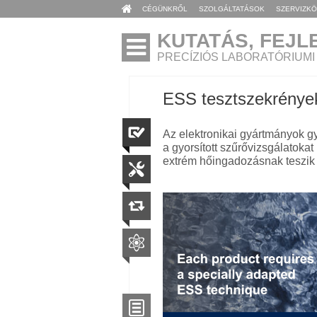
CÉGÜNKRŐL
SZOLGÁLTATÁSOK
SZERVIZK
KUTATÁS, FEJL
PRECÍZIÓS LABORATÓRIUM
ESS tesztszekrény
Az elektronikai gyártmányok gy
a gyorsított szűrővizsgálatok
extrém hőingadozásnak teszik 