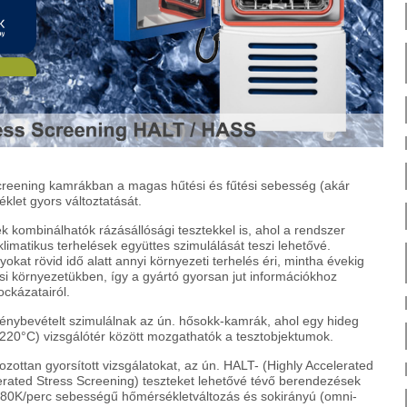
Screening kamrákban a magas hűtési és fűtési sebesség (akár
klet gyors változtatását.
ek kombinálhatók rázásállósági tesztekkel is, ahol a rendszer
limatikus terhelések együttes szimulálását teszi lehetővé.
at rövid idő alatt annyi környezeti terhelés éri, mintha évekig
i környezetükben, így a gyártó gyorsan jut információkhoz
ckázatairól.
énybevételt szimulálnak az ún. hősokk-kamrák, ahol egy hideg
220°C) vizsgálótér között mozgathatók a tesztobjektumok.
zottan gyorsított vizsgálatokat, az ún. HALT- (Highly Accelerated
erated Stress Screening) teszteket lehetővé tévő berendezések
 80K/perc sebességű hőmérsékletváltozás és sokirányú (omni-