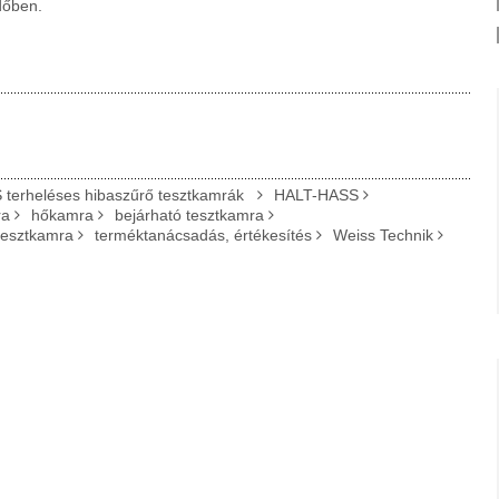
dőben.
 terheléses hibaszűrő tesztkamrák
HALT-HASS
ra
hőkamra
bejárható tesztkamra
tesztkamra
terméktanácsadás, értékesítés
Weiss Technik