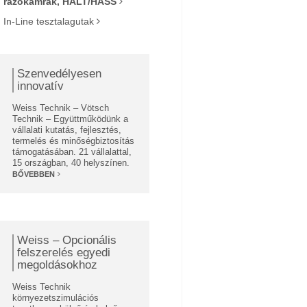
rázókamrák, HALT/HASS
In-Line tesztalagutak
Szenvedélyesen
innovatív
Weiss Technik – Vötsch
Technik – Együttműködünk a
vállalati kutatás, fejlesztés,
termelés és minőségbiztosítás
támogatásában. 21 vállalattal,
15 országban, 40 helyszínen.
BŐVEBBEN
Weiss – Opcionális
felszerelés egyedi
megoldásokhoz
Weiss Technik
környezetszimulációs