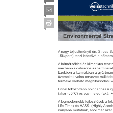
A nagy teljesítményű ún. Stress-
15K/perc) teszi lehetővé a hőmérsé
A hőmérsékleti és klimatikus teszt
mechanikai-vibrációs és termikus-k
Ezekben a kamrákban a gyártmányok
üzemeltek volna tervezett működés
terméke várható meghibásodási ko
Ennél fokozottabb hőingadozási ig
(akár -80°C) és egy meleg (akár +
A legmodernebb fejlesztések a foko
Life Time) és HASS- (Highly Accel
irányába mutatnak, ahol már akár