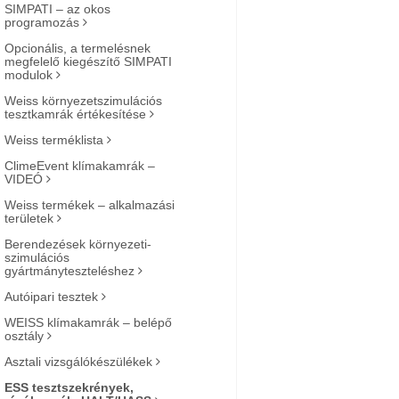
SIMPATI – az okos
programozás
Opcionális, a termelésnek
megfelelő kiegészítő SIMPATI
modulok
Weiss környezetszimulációs
tesztkamrák értékesítése
Weiss terméklista
ClimeEvent klímakamrák –
VIDEÓ
Weiss termékek – alkalmazási
területek
Berendezések környezeti-
szimulációs
gyártmányteszteléshez
Autóipari tesztek
WEISS klímakamrák – belépő
osztály
Asztali vizsgálókészülékek
ESS tesztszekrények,