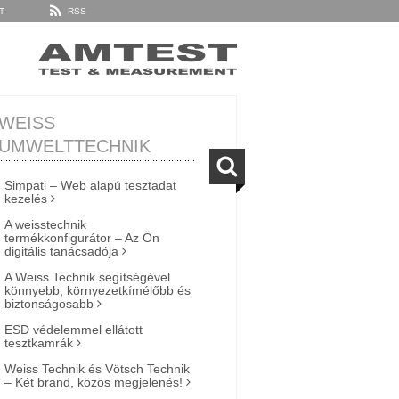
T
RSS
WEISS
UMWELTTECHNIK
Simpati – Web alapú tesztadat
kezelés
A weisstechnik
termékkonfigurátor – Az Ön
digitális tanácsadója
A Weiss Technik segítségével
könnyebb, környezetkímélőbb és
biztonságosabb
ESD védelemmel ellátott
tesztkamrák
Weiss Technik és Vötsch Technik
– Két brand, közös megjelenés!