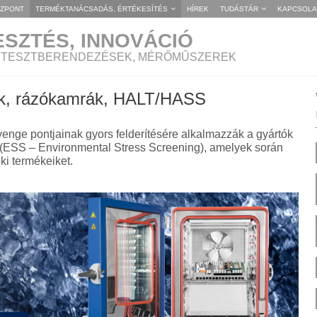
ÖZPONT
TERMÉKTANÁCSADÁS, ÉRTÉKESÍTÉS
HÍREK
TUDÁSTÁR
KAPCSOLA
ESZTÉS, INNOVÁCIÓ
I TESZTBERENDEZÉSEK, MÉRŐMŰSZEREK
ek, rázókamrák, HALT/HASS
enge pontjainak gyors felderítésére alkalmazzák a gyártók
at (ESS – Environmental Stress Screening), amelyek során
ki termékeiket.