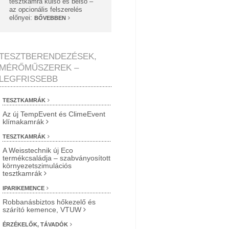
tesztkamra külső és belső –
az opcionális felszerelés
előnyei:
BŐVEBBEN
TESZTBERENDEZÉSEK,
MÉRŐMŰSZEREK –
LEGFRISSEBB
TESZTKAMRÁK
Az új TempEvent és ClimeEvent
klímakamrák
TESZTKAMRÁK
A Weisstechnik új Eco
termékcsaládja – szabványosított
környezetszimulációs
tesztkamrák
IPARIKEMENCE
Robbanásbiztos hőkezelő és
szárító kemence, VTUW
ÉRZÉKELŐK, TÁVADÓK