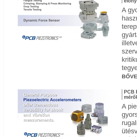
előn
A gy
hasz
terep
gyár
illet
szer
kriti
tegye
BŐV
PCB P
mérők
A pi
gyor
ruga
ütésv