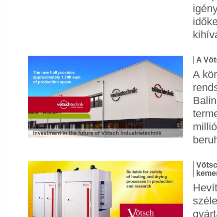
igény
időke
kihí
A Vöt
A kö
rend
Balin
terme
milli
beruh
Vötsc
kemen
Heví
szél
gyár