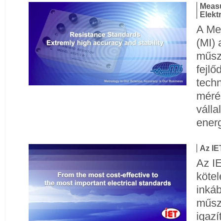
Measu
Elekt
A Me
(MI) 
műsze
fejlő
techn
méré
válla
ener
Az IE
Az I
kötel
inkáb
műsz
igazí