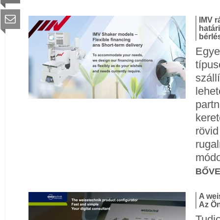
IMV r
határ
bérlé
Egye
típu
száll
lehet
part
keret
rövid
rugal
módo
BŐV
A wei
Az Ön
Tudj