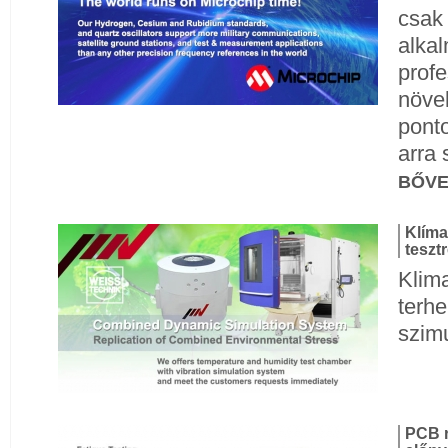
csak 
alka
profe
növe
pont
arra
BŐV
Klíma
teszt
Klim
terhe
szim
PCB r