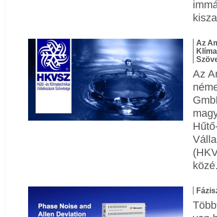
immá
kisz
Az Am
Klíma
Szöv
Az Am
néme
GmbH
magya
Hűtő-
Váll
(HKVS
közé
Fázis
Többf