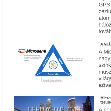
GPS-
cézi
atomó
hálóz
továb
A vil
A Mic
nagy
szink
műsz
világ
BŐV
Micro
terül
A po