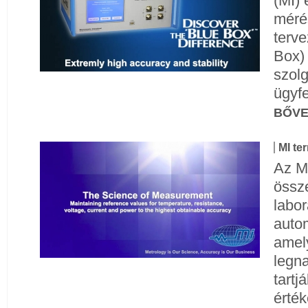
(MI) 
méré
terve
Box)
szolg
ügyfe
BŐV
MI te
Az MI
össz
labo
auto
amel
legn
tartj
érté