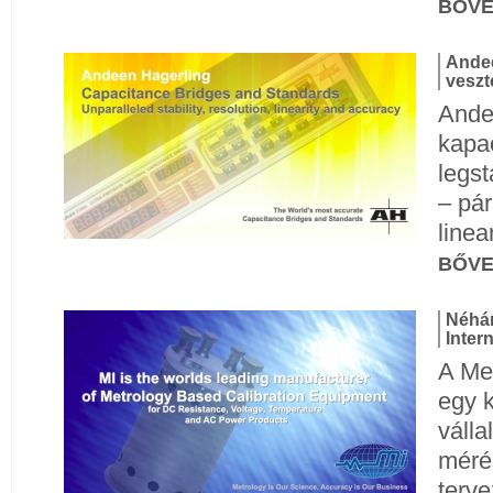
BŐV
Andee
veszt
Ande
kapac
legst
– pár
linea
BŐV
Néhá
Intern
A Me
egy 
válla
méré
terve