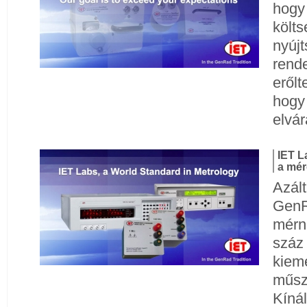
hogy
költ
nyújt
rende
erőlt
hogy
elvár
IET L
a mér
Azált
GenR
mérnö
száz 
kiem
műsze
Kínál