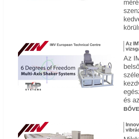
méré
szenz
kedv
körü
Az IM
vizsg
Az I
bels
széle
kezdv
egész
és a
BŐV
Innov
vibrá