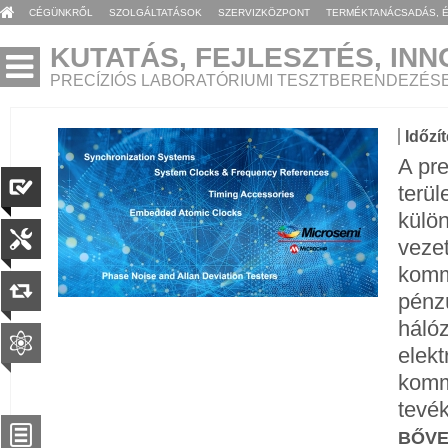
CÉGÜNKRŐL
SZOLGÁLTATÁSOK
SZERVIZKÖZPONT
TERMÉKTANÁCSADÁS, 
KUTATÁS, FEJLESZTÉS, IN
PRECÍZIÓS LABORATÓRIUMI TESZTBERENDEZÉS
Időzí
A pre
terül
külö
vezet
komm
pénzü
hálóz
elek
komm
tevé
BŐV