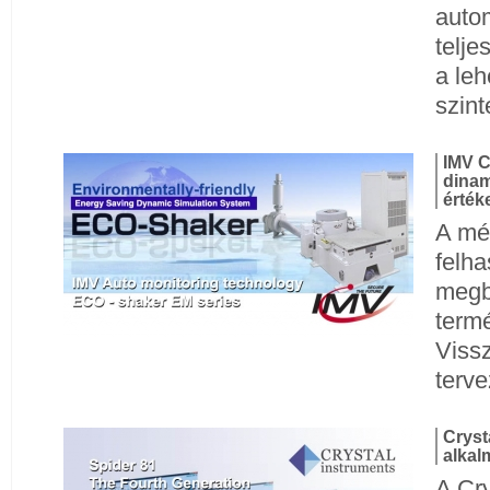
auto
telje
a le
szint
IMV C
dinam
érték
A mé
felh
megb
termé
Viss
terv
Cryst
alkal
A Cry