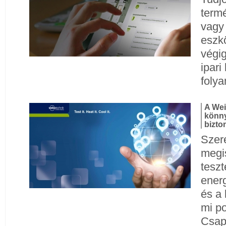
termé
vagy 
eszk
végig
ipari
foly
A Wei
könny
bizt
Szere
megi
tesz
ener
és a 
mi po
Csap