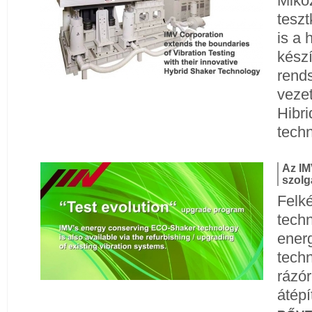
Miköz
teszt
is a
készí
rends
vezet
Hibr
techn
Az IM
szolg
Felké
tech
ener
tech
rázór
átépí