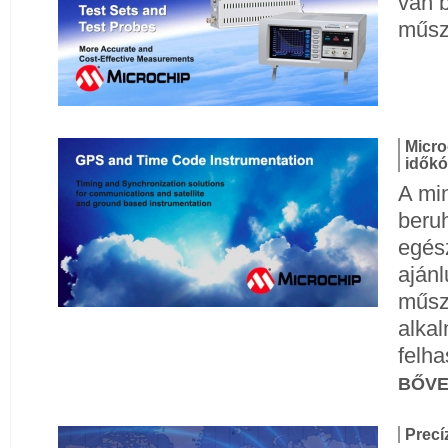
van 
műsz
Micro
idők
A min
beru
egés
aján
műsz
alkal
felha
BŐV
Precí