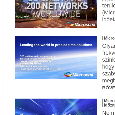
terül
(Micr
időet
Micro
Olyan
frekv
szink
hogy 
szab
megh
BŐV
Micro
időzít
Nem m