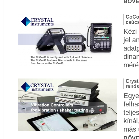
BŐV
CoCo-
csúcs
Kézi 
jel a
adatg
dinam
méré
Cryst
rends
Egyed
felha
telje
kíná
más 
BŐV