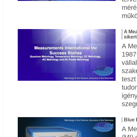
méré
műkö
A Mea
siker
A Me
1987-
válla
szak
teszt
tudo
igény
szeg
Blue
A Me