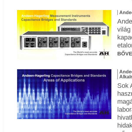
Andee
Andee
vilá
kapac
etalo
BŐV
Andee
Alkal
Sok 
hasz
magá
labor
hiva
hidak