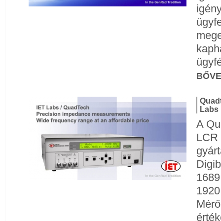
igén
ügyfe
mege
kaph
ügyfé
BŐV
Quadt
Labs 
A Qu
LCR 
gyár
Digib
1689
1920
Mérő
érték