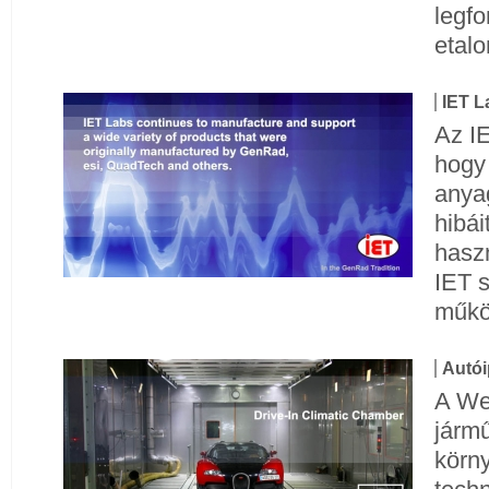
legf
etalo
IET 
Az IE
hogy
anya
hibái
haszn
IET s
műkö
Autói
A Wei
jármű
körny