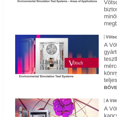
Vöts
bizto
minő
megb
Vötsc
A Vöt
gyárt
teszt
mérc
könn
telje
BŐV
A Vöt
A Vö
kapc