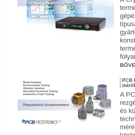
termé
gépé
típu
gyárt
konst
termé
folya
BŐV
PCB P
mérők
A PC
rezg
és kü
techn
méré