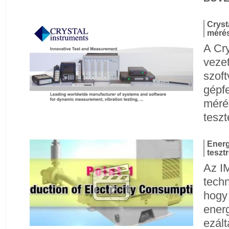
Cryst
mérés
A Cry
veze
szoft
gépfe
mérés
teszt
Energ
teszt
Az I
techn
hogy 
energ
ezált