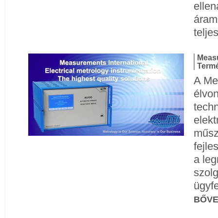
ellen
áram
telj
Measu
Termé
A Me
élvon
tech
elekt
műsz
fejle
a le
szolg
ügyfe
BŐV