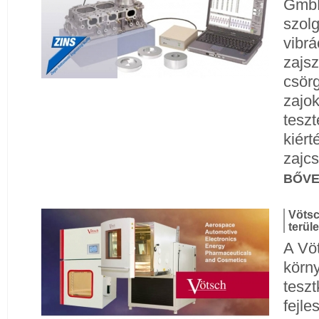
GmbH
szolg
vibrá
zajsz
csör
zajok
teszt
kiért
zajcs
BŐV
Vötsc
terül
A Vöt
körn
tesz
fejle