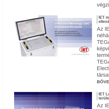
végz
IET m
ellen
Az IE
néhán
TEGAM
képvi
term
TEGA
Elect
társa
BŐV
IET L
terül
Az I