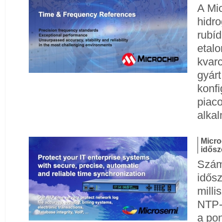
A Mi
hidr
rubí
etalo
kvarc
gyárt
konf
piaco
alka
Micro
idősz
Szám
idősz
mill
NTP-p
a pon