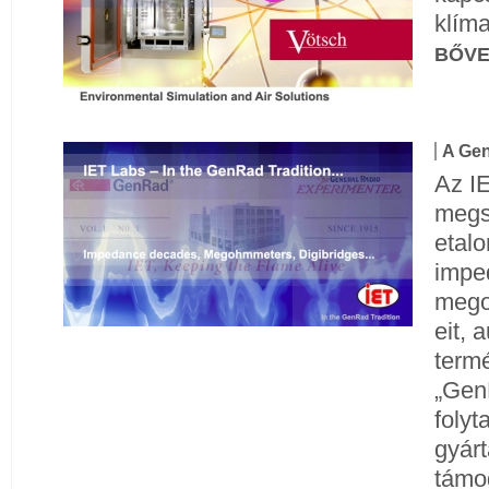
klím
BŐV
A Ge
Az I
megs
etalo
impe
mego
eit, 
termé
„Gen
folyt
gyárt
támo