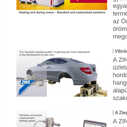
egya
term
az Ö
öröm
mego
Vibrá
A ZI
üzle
hordo
hang
alap
szak
A Zie
A ZI