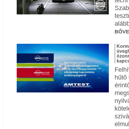
techn
Szab
teszt
aláb
BŐV
Kormá
üvegh
ózonr
kapcs
Felhí
hűtő
érin
megs
nyilv
kötel
szivá
elmul