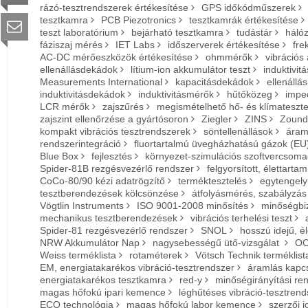
rázó-tesztrendszerek értékesítése
GPS időkódműszerek
tesztkamra
PCB Piezotronics
tesztkamrák értékesítése
teszt laboratórium
bejárható tesztkamra
tudástár
hálóz
fáziszaj mérés
IET Labs
időszerverek értékesítése
fre
AC-DC mérőeszközök értékesítése
ohmmérők
vibrációs
ellenállásdekádok
lítium-ion akkumulátor teszt
induktivit
Measurements International
kapacitásdekádok
ellenállá
induktivitásdekádok
induktivitásmérők
hűtőközeg
impe
LCR mérők
zajszűrés
megismételhető hő- és klímateszt
zajszint ellenőrzése a gyártósoron
Ziegler
ZINS
Zound
kompakt vibrációs tesztrendszerek
söntellenállások
áram
rendszerintegráció
fluortartalmú üvegházhatású gázok (EU
Blue Box
fejlesztés
környezet-szimulációs szoftvercsom
Spider-81B rezgésvezérlő rendszer
felgyorsított, élettarta
CoCo-80/90 kézi adatrögzítő
terméktesztelés
egytengely
tesztberendezések kölcsönzése
átfolyásmérés, szabályzás
Vögtlin Instruments
ISO 9001-2008 minősítés
minőségbiz
mechanikus tesztberendezések
vibrációs terhelési teszt
Spider-81 rezgésvezérlő rendszer
SNOL
hosszú idejű, é
NRW Akkumulátor Nap
nagysebességű ütő-vizsgálat
OC
Weiss terméklista
rotaméterek
Vötsch Technik terméklist
EM, energiatakarékos vibráció-tesztrendszer
áramlás kapc
energiatakarékos tesztkamra
red-y
minőségirányítási re
magas hőfokú ipari kemence
léghűtéses vibráció-tesztren
ECO technológia
magas hőfokú labor kemence
szerzői j