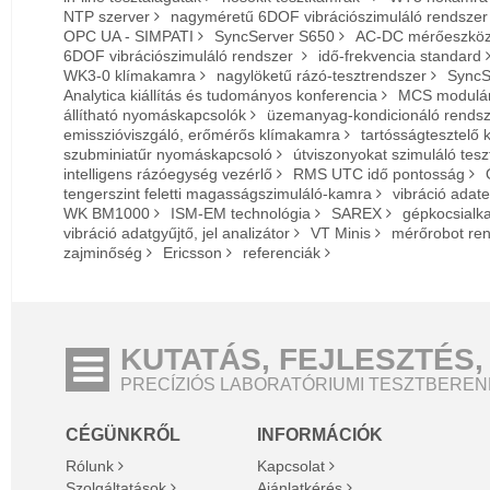
NTP szerver
nagyméretű 6DOF vibrációszimuláló rendszer
OPC UA - SIMPATI
SyncServer S650
AC-DC mérőeszkö
6DOF vibrációszimuláló rendszer
idő-frekvencia standard
WK3-0 klímakamra
nagylöketű rázó-tesztrendszer
SyncS
Analytica kiállítás és tudományos konferencia
MCS modulár
állítható nyomáskapcsolók
üzemanyag-kondicionáló rendsz
emisszióviszgáló, erőmérős klímakamra
tartósságtesztelő
szubminiatűr nyomáskapcsoló
útviszonyokat szimuláló tes
intelligens rázóegység vezérlő
RMS UTC idő pontosság
tengerszint feletti magasságszimuláló-kamra
vibráció adat
WK BM1000
ISM-EM technológia
SAREX
gépkocsialka
vibráció adatgyűjtő, jel analizátor
VT Minis
mérőrobot re
zajminőség
Ericsson
referenciák
KUTATÁS, FEJLESZTÉS,
PRECÍZIÓS LABORATÓRIUMI TESZTBERE
CÉGÜNKRŐL
INFORMÁCIÓK
Rólunk
Kapcsolat
Szolgáltatások
Ajánlatkérés