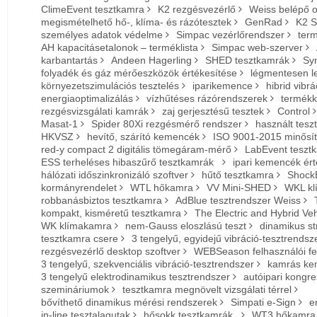
ClimeEvent tesztkamra
K2 rezgésvezérlő
Weiss belépő o
megismételhető hő-, klíma- és rázótesztek
GenRad
K2 S
személyes adatok védelme
Simpac vezérlőrendszer
term
AH kapacitásetalonok – terméklista
Simpac web-szerver
karbantartás
Andeen Hagerling
SHED tesztkamrák
Sy
folyadék és gáz mérőeszközök értékesítése
légmentesen l
környezetszimulációs tesztelés
iparikemence
hibrid vibr
energiaoptimalizálás
vízhűtéses rázórendszerek
termékk
rezgésvizsgálati kamrák
zaj gerjesztésű tesztek
Control
Masat-1
Spider 80Xi rezgésmérő rendszer
használt tes
HKVSZ
hevítő, szárító kemencék
ISO 9001-2015 minősí
red-y compact 2 digitális tömegáram-mérő
LabEvent teszt
ESS terheléses hibaszűrő tesztkamrák
ipari kemencék ért
hálózati időszinkronizáló szoftver
hűtő tesztkamra
Shock
kormányrendelet
WTL hőkamra
VV Mini-SHED
WKL kl
robbanásbiztos tesztkamra
AdBlue tesztrendszer Weiss
kompakt, kisméretű tesztkamra
The Electric and Hybrid Ve
WK klímakamra
nem-Gauss eloszlású teszt
dinamikus st
tesztkamra csere
3 tengelyű, egyidejű vibráció-tesztrendsz
rezgésvezérlő desktop szoftver
WEBSeason felhasználói fel
3 tengelyű, szekvenciális vibráció-tesztrendszer
kamrás k
3 tengelyű elektrodinamikus tesztrendszer
autóipari kongr
szemináriumok
tesztkamra megnövelt vizsgálati térrel
bővíthető dinamikus mérési rendszerek
Simpati e-Sign
e
in-line tesztalagutak
hősokk tesztkamrák
WT3 hőkamra