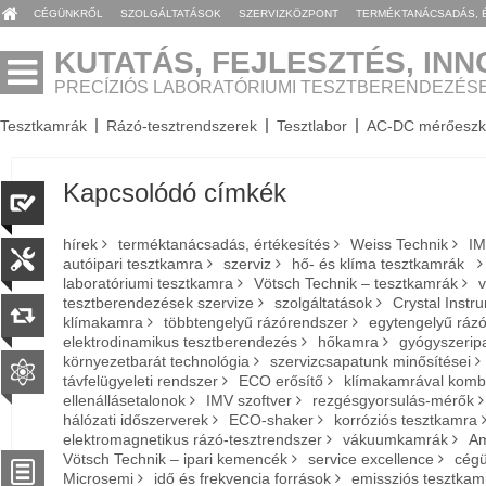
CÉGÜNKRŐL
SZOLGÁLTATÁSOK
SZERVIZKÖZPONT
TERMÉKTANÁCSADÁS, 
KUTATÁS, FEJLESZTÉS, IN
PRECÍZIÓS LABORATÓRIUMI TESZTBERENDEZÉS
Tesztkamrák
Rázó-tesztrendszerek
Tesztlabor
AC-DC mérőeszk
Kapcsolódó címkék
hírek
terméktanácsadás, értékesítés
Weiss Technik
IM
autóipari tesztkamra
szerviz
hő- és klíma tesztkamrák
laboratóriumi tesztkamra
Vötsch Technik – tesztkamrák
v
tesztberendezések szervize
szolgáltatások
Crystal Instr
klímakamra
többtengelyű rázórendszer
egytengelyű ráz
elektrodinamikus tesztberendezés
hőkamra
gyógyszeripa
környezetbarát technológia
szervizcsapatunk minősítései
távfelügyeleti rendszer
ECO erősítő
klímakamrával kombi
ellenállásetalonok
IMV szoftver
rezgésgyorsulás-mérők
hálózati időszerverek
ECO-shaker
korróziós tesztkamra
elektromagnetikus rázó-tesztrendszer
vákuumkamrák
Am
Vötsch Technik – ipari kemencék
service excellence
cégü
Microsemi
idő és frekvencia források
emissziós tesztkam